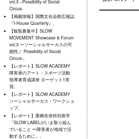
vol.3 −Possibility of Social
Circus-
【掲載情報】国際文化会館広報誌
『I-House Quarterly』,
【観覧募集中】SLOW
MOVEMENT Showcase & Forum
vol.3 ーソーシャルサーカスの可
能性／ Possibility of Social
Circus-,
【レポート】SLOW ACADEMY
障害者のアート・スポーツ活動
指導者育成講座 ターゲット1実
習,
【レポート】SLOW ACADEMY
ソーシャルサーカス・ワークショ
ップ,
【レポート】栗栖良依特別座学
「SLOW LABELがいま取り組ん
でいること 〜障害者が地域で活
動するために」,