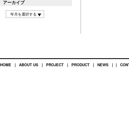
アーカイブ
HOME
｜
ABOUT US
｜
PROJECT
｜
PRODUCT
｜
NEWS
｜｜
CON